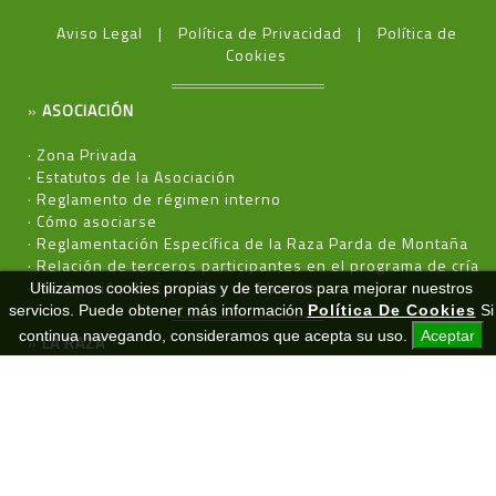
Aviso Legal
Política de Privacidad
Política de
Cookies
»
ASOCIACIÓN
·
Zona Privada
·
Estatutos de la Asociación
·
Reglamento de régimen interno
·
Cómo asociarse
·
Reglamentación Específica de la Raza Parda de Montaña
·
Relación de terceros participantes en el programa de cría
·
Realización de Controles de filiación
Utilizamos cookies propias y de terceros para mejorar nuestros
servicios. Puede obtener más información
Política De Cookies
Si
continua navegando, consideramos que acepta su uso.
Aceptar
»
LA RAZA
·
Características
·
Prototipo
·
Formularios
»
NOTICIAS