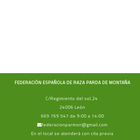
FEDERACIÓN ESPAÑOLA DE RAZA PARDA DE MONTAÑA
C/Regimiento del sol,24
24006 León
669 769 547 de 9:00 a 14:00
federacionparmon@gmail.com
En el local se atenderá con cita previa