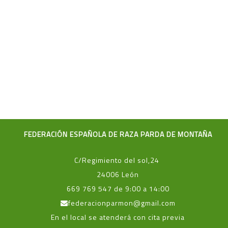
FEDERACIÓN ESPAÑOLA DE RAZA PARDA DE MONTAÑA
C/Regimiento del sol,24
24006 León
669 769 547 de 9:00 a 14:00
federacionparmon@gmail.com
En el local se atenderá con cita previa