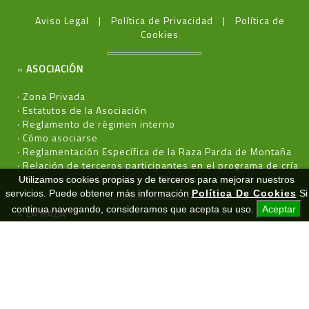
Aviso Legal
Política de Privacidad
Política de
Cookies
»
ASOCIACIÓN
·
Zona Privada
·
Estatutos de la Asociación
·
Reglamento de régimen interno
·
Cómo asociarse
·
Reglamentación Específica de la Raza Parda de Montaña
·
Relación de terceros participantes en el programa de cría
·
Realización de Controles de filiación
Utilizamos cookies propias y de terceros para mejorar nuestros
servicios. Puede obtener más información
Política De Cookies
Si
continua navegando, consideramos que acepta su uso.
Aceptar
»
LA RAZA
·
Características
·
Prototipo
·
Formularios
»
NOTICIAS